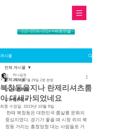
010-8536-0014☜바로연결
게시물
전체 게시물
하니실장
전체 게시물
2019년 7월 29일
2분 분량
북창동을지나 란제리셔츠룸
강남유흥후기
이 대세가되었네요
강남유흥문화
최종 수정일:
2019년 10월 9일
 한때 북창동은 대한민국 룸살롱 문화의 
중심지였다. 경기가 좋을 때 시청 위의 북
창동 거리는 흥청망청 대는 사람들로 가